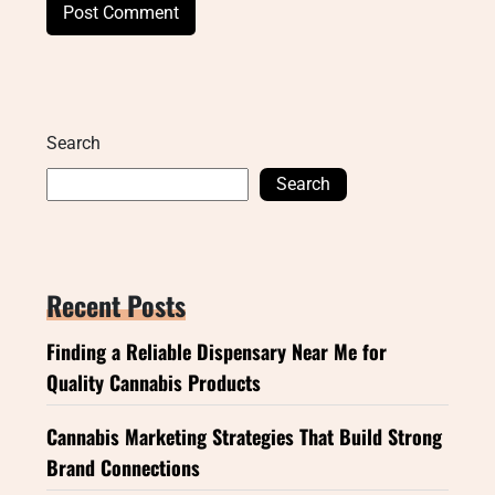
Search
Search
Recent Posts
Finding a Reliable Dispensary Near Me for
Quality Cannabis Products
Cannabis Marketing Strategies That Build Strong
Brand Connections