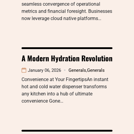
seamless convergence of operational
metrics and financial foresight. Businesses
now leverage cloud native platforms…
A Modern Hydration Revolution
January 06, 2026
Generals
,
Generals
Convenience at Your FingertipsAn instant
hot and cold water dispenser transforms
any kitchen into a hub of ultimate
convenience Gone…