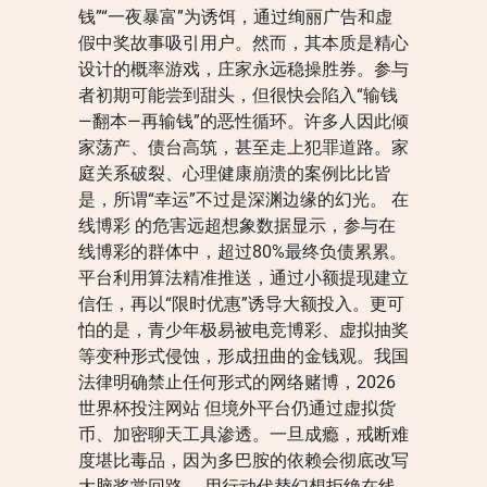
钱”“一夜暴富”为诱饵，通过绚丽广告和虚
假中奖故事吸引用户。然而，其本质是精心
设计的概率游戏，庄家永远稳操胜券。参与
者初期可能尝到甜头，但很快会陷入“输钱
—翻本—再输钱”的恶性循环。许多人因此倾
家荡产、债台高筑，甚至走上犯罪道路。家
庭关系破裂、心理健康崩溃的案例比比皆
是，所谓“幸运”不过是深渊边缘的幻光。 在
线博彩 的危害远超想象数据显示，参与在
线博彩的群体中，超过80%最终负债累累。
平台利用算法精准推送，通过小额提现建立
信任，再以“限时优惠”诱导大额投入。更可
怕的是，青少年极易被电竞博彩、虚拟抽奖
等变种形式侵蚀，形成扭曲的金钱观。我国
法律明确禁止任何形式的网络赌博，2026
世界杯投注网站 但境外平台仍通过虚拟货
币、加密聊天工具渗透。一旦成瘾，戒断难
度堪比毒品，因为多巴胺的依赖会彻底改写
大脑奖赏回路。 用行动代替幻想拒绝在线