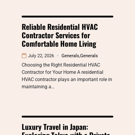
Reliable Residential HVAC
Contractor Services for
Comfortable Home Living
July 22, 2026
Generals
,
Generals
Choosing the Right Residential HVAC
Contractor for Your Home A residential
HVAC contractor plays an important role in
maintaining a…
Luxury Travel in Japan:
Exploring Tokyo with a Private