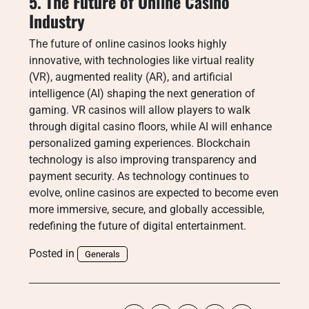
5. The Future of Online Casino
Industry
The future of online casinos looks highly
innovative, with technologies like virtual reality
(VR), augmented reality (AR), and artificial
intelligence (AI) shaping the next generation of
gaming. VR casinos will allow players to walk
through digital casino floors, while AI will enhance
personalized gaming experiences. Blockchain
technology is also improving transparency and
payment security. As technology continues to
evolve, online casinos are expected to become even
more immersive, secure, and globally accessible,
redefining the future of digital entertainment.
Posted in
Generals