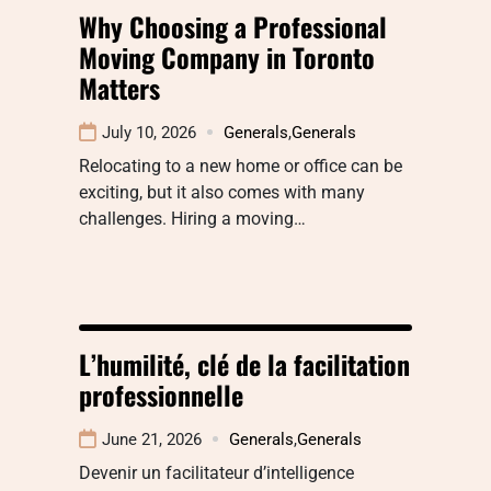
Why Choosing a Professional
Moving Company in Toronto
Matters
July 10, 2026
Generals
,
Generals
Relocating to a new home or office can be
exciting, but it also comes with many
challenges. Hiring a moving…
L’humilité, clé de la facilitation
professionnelle
June 21, 2026
Generals
,
Generals
Devenir un facilitateur d’intelligence