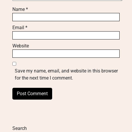
Name
*
Email
*
Website
Save my name, email, and website in this browser
for the next time I comment.
Search