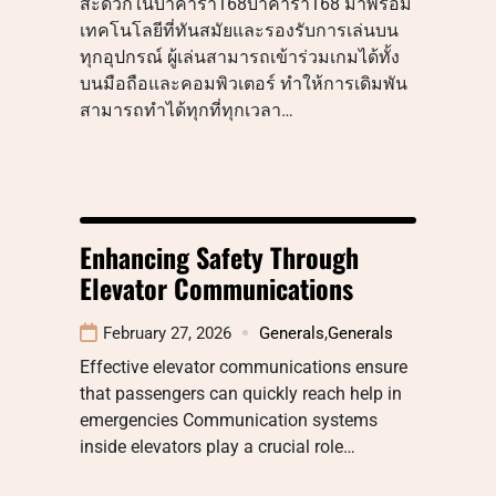
สะดวกในบาคาร่า168บาคาร่า168 มาพร้อม
เทคโนโลยีที่ทันสมัยและรองรับการเล่นบน
ทุกอุปกรณ์ ผู้เล่นสามารถเข้าร่วมเกมได้ทั้ง
บนมือถือและคอมพิวเตอร์ ทำให้การเดิมพัน
สามารถทำได้ทุกที่ทุกเวลา…
Enhancing Safety Through
Elevator Communications
February 27, 2026
Generals
,
Generals
Effective elevator communications ensure
that passengers can quickly reach help in
emergencies Communication systems
inside elevators play a crucial role…