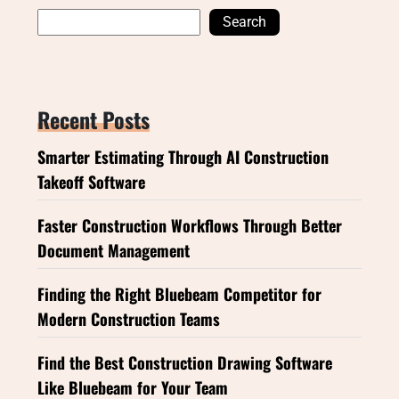
Search
Recent Posts
Smarter Estimating Through AI Construction
Takeoff Software
Faster Construction Workflows Through Better
Document Management
Finding the Right Bluebeam Competitor for
Modern Construction Teams
Find the Best Construction Drawing Software
Like Bluebeam for Your Team