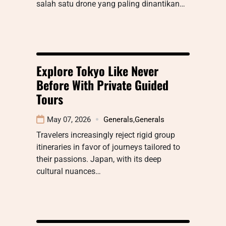
salah satu drone yang paling dinantikan…
Explore Tokyo Like Never
Before With Private Guided
Tours
May 07, 2026
Generals
,
Generals
Travelers increasingly reject rigid group
itineraries in favor of journeys tailored to
their passions. Japan, with its deep
cultural nuances…