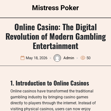
Skip
Mistress Poker
to
content
Online Casino: The Digital
Revolution of Modern Gambling
Entertainment
May 18, 2026
Admin
50
1. Introduction to Online Casinos
Online casinos have transformed the traditional
gambling industry by bringing casino games
directly to players through the internet. Instead of
visiting physical casinos, users can now enjoy