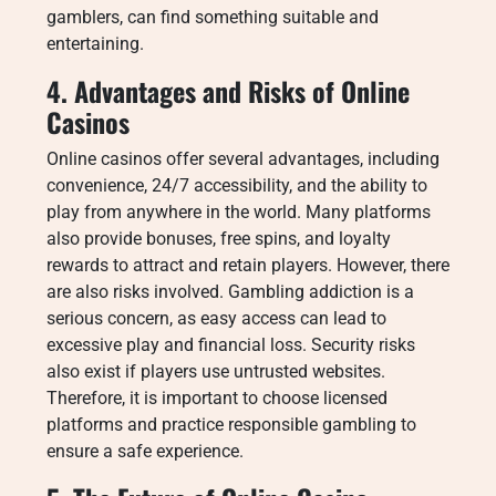
gamblers, can find something suitable and
entertaining.
4. Advantages and Risks of Online
Casinos
Online casinos offer several advantages, including
convenience, 24/7 accessibility, and the ability to
play from anywhere in the world. Many platforms
also provide bonuses, free spins, and loyalty
rewards to attract and retain players. However, there
are also risks involved. Gambling addiction is a
serious concern, as easy access can lead to
excessive play and financial loss. Security risks
also exist if players use untrusted websites.
Therefore, it is important to choose licensed
platforms and practice responsible gambling to
ensure a safe experience.