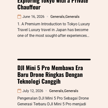
Chauffeur
June 16, 2026
Generals
,
Generals
1. A Premium Introduction to Tokyo Luxury
Travel Luxury travel in Japan has become
one of the most sought-after experiences…
DJI Mini 5 Pro Membawa Era
Baru Drone Ringkas Dengan
Teknologi Canggih
July 12, 2026
Generals
,
Generals
Pengenalan DJI Mini 5 Pro Sebagai Drone
Generasi Terbaru DJI Mini 5 Pro menjadi