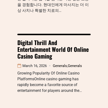
을 경험합니다. 현대인에게 마사지는 더 이
상 사치나 특별한 치료의…
Digital Thrill And
Entertainment World Of Online
Casino Gaming
March 16, 2026
Generals
,
Generals
Growing Popularity Of Online Casino
PlatformsOnline casino gaming has
rapidly become a favorite source of
entertainment for players around the…